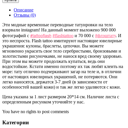
Описание
Отзывы (0)
Эти модные временные переводные татуировки на тело
взорвали instagram! На данный момент выложено 900 000
#tattooflash
фотографий с
#flashtattoо
и 70 000 c
#флэштату
. И
это неспроста. Flash tattoo имитируют настоящие ювелирные
украшения: кулоны, браслеты, цепочки. Вы можете
мгновенно украсить свое тело серебристыми, бронзовыми и
золотистыми рисуночками, не нанося вред своему здоровью.
При этом вы можете продолжать купаться, ведь они
водостойкие. Кстати именно поэтому их так любят клеить на
море: тату отлично подчеркивают загар на теле и, в отличии
от настоящих ювелирных украшений, не потеряются. Они
легко наносятся, держатся 3-7 дней (в зависимости от
особенностей вашей кожи) и так же легко удаляются с кожи.
Цена указана за 1 лист размером 20*14 см. Наличие листа с
определенным рисунком уточняйте у нас.
You have no rights to post comments
Категории