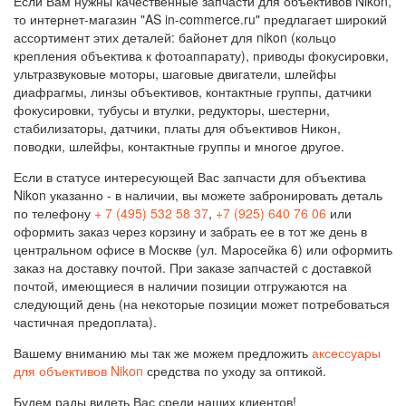
Если Вам нужны качественные запчасти для объективов Nikon,
то интернет-магазин "AS in-commerce.ru" предлагает широкий
ассортимент этих деталей: байонет для nikon (кольцо
крепления объектива к фотоаппарату), приводы фокусировки,
ультразвуковые моторы, шаговые двигатели, шлейфы
диафрагмы, линзы объективов, контактные группы, датчики
фокусировки, тубусы и втулки, редукторы, шестерни,
стабилизаторы, датчики, платы для объективов Никон,
поводки, шлейфы, контактные группы и многое другое.
Если в статусе интересующей Вас запчасти для объектива
Nikon указанно - в наличии, вы можете забронировать деталь
по телефону
+ 7 (495) 532 58 37
,
+7 (925) 640 76 06
или
оформить заказ через корзину и забрать ее в тот же день в
центральном офисе в Москве (ул. Маросейка 6) или оформить
заказ на доставку почтой. При заказе запчастей с доставкой
почтой, имеющиеся в наличии позиции отгружаются на
следующий день (на некоторые позиции может потребоваться
частичная предоплата).
Вашему вниманию мы так же можем предложить
аксессуары
для объективов Nikon
средства по уходу за оптикой.
Будем рады видеть Вас среди наших клиентов!