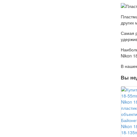
Пластма
других 
Самая р
удержив
Наиболь
Nikon 1
В нашем
Вы не
Байонет
Nikon 
18-135m