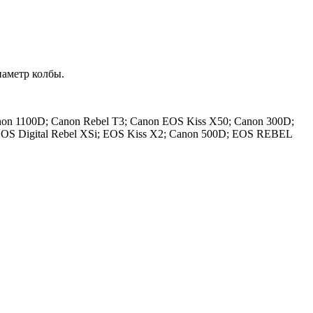
иаметр колбы.
on 1100D; Canon Rebel T3; Canon EOS Kiss X50; Canon 300D;
 EOS Digital Rebel XSi; EOS Kiss X2; Canon 500D; EOS REBEL