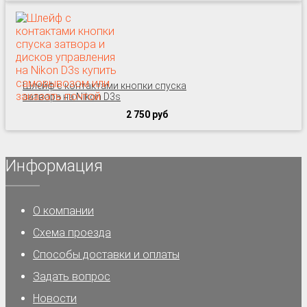
Шлейф с контактами кнопки спуска
затвора на Nikon D3s
2 750 руб
Информация
О компании
Схема проезда
Способы доставки и оплаты
Задать вопрос
Новости