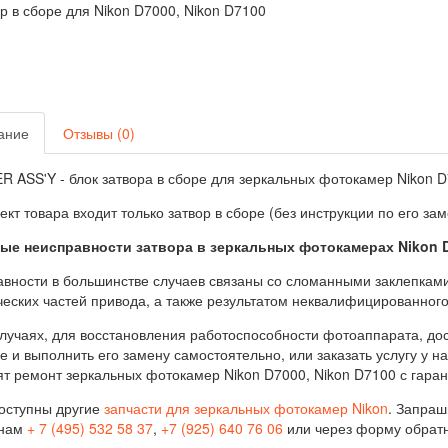
ание
Отзывы (0)
 ASS'Y - блок затвора в сборе для зеркальных фотокамер Nikon D
ект товара входит только затвор в сборе (без инструкции по его зам
ые неисправности затвора в зеркальных фотокамерах Nikon D
вности в большинстве случаев связаны со сломанными заклепкам
еских частей привода, а также результатом неквалифицированног
случаях, для восстановления работоспособности фотоаппарата, дос
е и выполнить его замену самостоятельно, или заказать услугу у
т ремонт зеркальных фотокамер Nikon D7000, Nikon D7100 с гара
оступны другие
запчасти для зеркальных фотокамер Nikon
. Запраш
нам
+ 7 (495) 532 58 37
,
+7 (925) 640 76 06
или через форму обратн