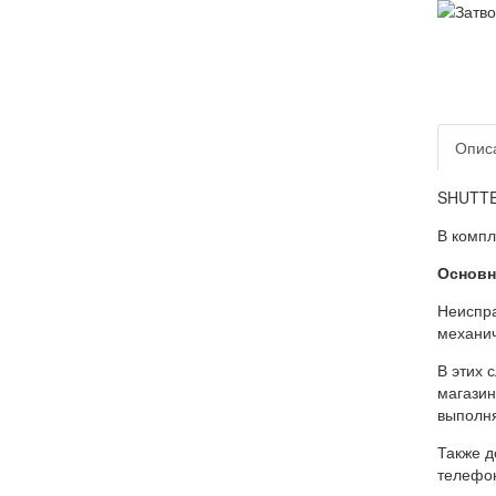
Опис
SHUTTER
В компл
Основн
Неиспра
механич
В этих 
магазин
выполня
Также д
телефо