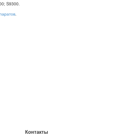
00; S9300.
паратов
.
Контакты