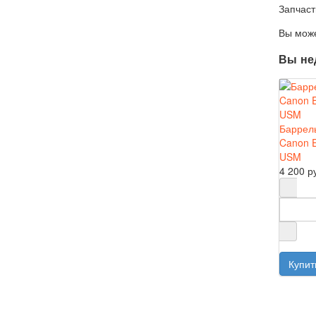
Запчаст
Вы може
Вы не
Баррел
Canon E
USM
4 200 р