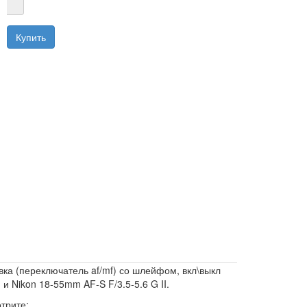
вка (переключатель af/mf) со шлейфом, вкл\выкл
и Nikon 18-55mm AF-S F/3.5-5.6 G II.
трите: