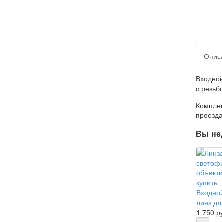
Опис
Входной
с резьб
Комплек
проезда
Вы не
Входной
линз д
1 750 р