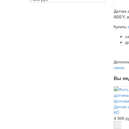
Датчик 
ASS'Y, a
Купить
с
д
Дополн
связи
.
Вы не
Датчик 
6D
4 500 р