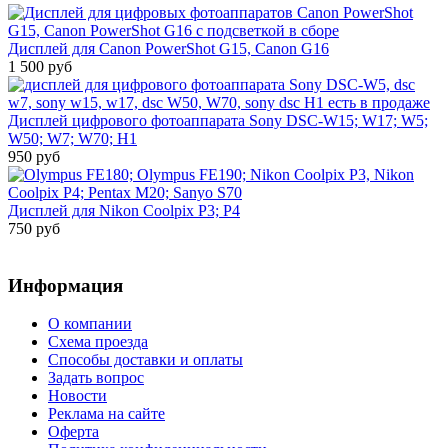
Дисплей для Canon PowerShot G15, Canon G16
1 500 руб
Дисплей цифрового фотоаппарата Sony DSC-W15; W17; W5;
W50; W7; W70; H1
950 руб
Дисплей для Nikon Coolpix P3; P4
750 руб
Информация
О компании
Схема проезда
Способы доставки и оплаты
Задать вопрос
Новости
Реклама на сайте
Оферта